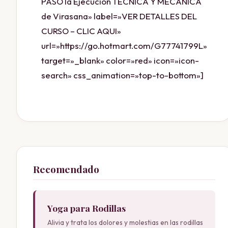
PASO la Ejecución TÉCNICA Y MECÁNICA
de Virasana» label=»VER DETALLES DEL
CURSO – CLIC AQUI»
url=»https://go.hotmart.com/G77741799L»
target=»_blank» color=»red» icon=»icon-
search» css_animation=»top-to-bottom»]
Recomendado
Yoga para Rodillas
Alivia y trata los dolores y molestias en las rodillas