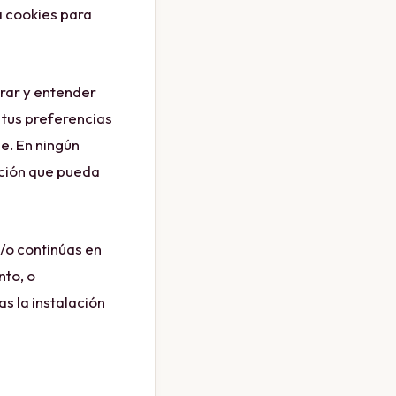
 cookies para
rar y entender
 tus preferencias
e. En ningún
ación que pueda
y/o continúas en
nto, o
s la instalación