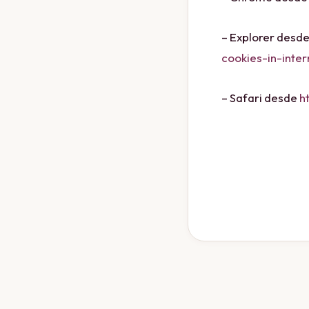
– Explorer desd
cookies-in-inte
– Safari desde
h