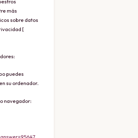
uestros
ntre más
ticos sobre datos
rivacidad [
adores:
uipo puedes
 en su ordenador.
mo navegador:
s&answer=95647