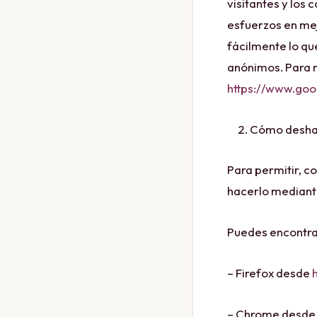
visitantes y los
esfuerzos en mej
fácilmente lo qu
anónimos. Para má
https://www.goog
Cómo deshabi
Para permitir, c
hacerlo mediante
Puedes encontra
– Firefox desde
– Chrome desd