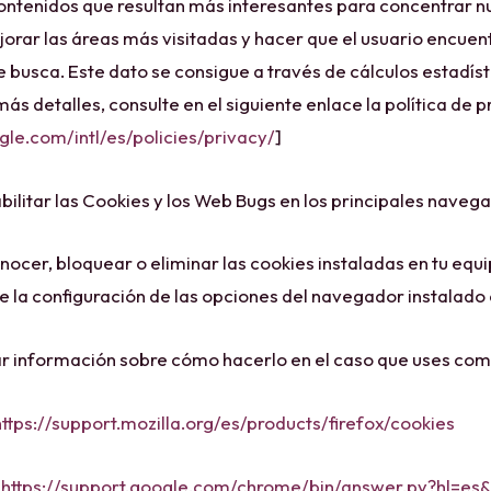
 contenidos que resultan más interesantes para concentrar n
orar las áreas más visitadas y hacer que el usuario encue
e busca. Este dato se consigue a través de cálculos estadís
s detalles, consulte en el siguiente enlace la política de p
le.com/intl/es/policies/privacy/
]
litar las Cookies y los Web Bugs en los principales naveg
onocer, bloquear o eliminar las cookies instaladas en tu eq
 la configuración de las opciones del navegador instalado
r información sobre cómo hacerlo en el caso que uses co
https://support.mozilla.org/es/products/firefox/cookies
e
https://support.google.com/chrome/bin/answer.py?hl=e