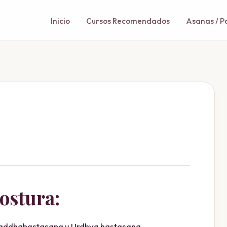
Inicio
Cursos Recomendados
Asanas / P
Postura:
baddhahastasana y Urdhva hastasana,