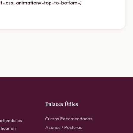
lt» css_animation=»top-to-bottom»]
Enlaces Útiles
Cursos Recomendados
rtiendo los
Asanas / Posturas
ticar en