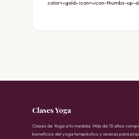
color=»gold» icon=»icon-thumbs-up-a
Clases Yoga
Clases de Yoga a tu medida. Más de 15 años compa
beneficios del yoga terapéutico y asanas para prac