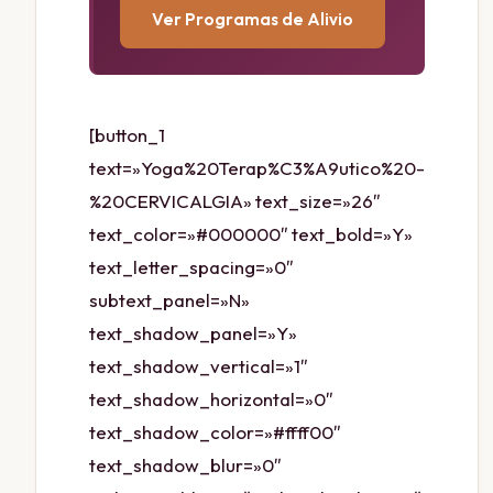
Ver Programas de Alivio
[button_1
text=»Yoga%20Terap%C3%A9utico%20-
%20CERVICALGIA» text_size=»26″
text_color=»#000000″ text_bold=»Y»
text_letter_spacing=»0″
subtext_panel=»N»
text_shadow_panel=»Y»
text_shadow_vertical=»1″
text_shadow_horizontal=»0″
text_shadow_color=»#ffff00″
text_shadow_blur=»0″